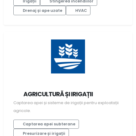
Irigații
Stingerea incendiilor
Drenaj și ape uzate
HVAC
AGRICULTURĂ ȘI IRIGAȚII
Captarea apei și sisteme de irigații pentru exploatații
agricole.
Captarea apei subterane
Presurizare și irigații