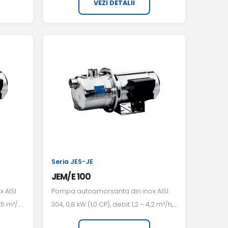
VEZI DETALII
Seria JES-JE
JEM/E 100
 AISI
Pompa autoamorsanta din inox AISI
,5 m³/h,
304, 0,8 kW (1,0 CP), debit 1,2 – 4,2 m³/h,
alimentare 230 V monofazat.