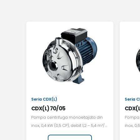
Seria CDX(L)
Seria C
CDX(L) 70/05
CDX(L
Pompa centrifuga monoetajata din
Pompa 
inox, 0,4 kW (0,5 CP), debit 1,2 – 5,4 m³/h,
inox, 0,
inaltime de pompare pana la 22 m.
inaltim