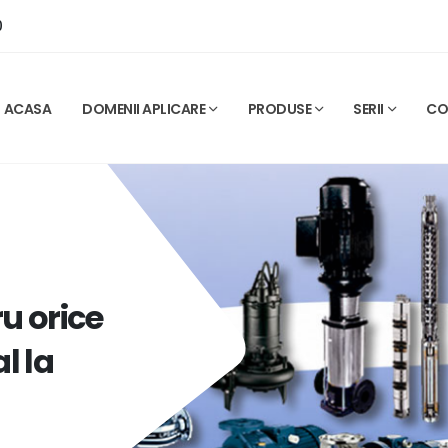
0
ACASA
DOMENII APLICARE
PRODUSE
SERII
CO
u orice
l la