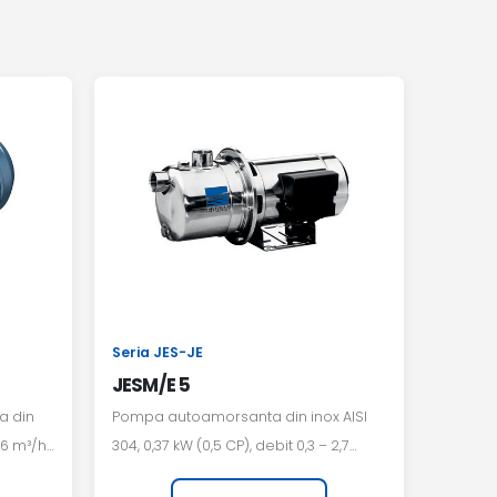
Seria JES-JE
JESM/E 5
a din
Pompa autoamorsanta din inox AISI
,6 m³/h,
304, 0,37 kW (0,5 CP), debit 0,3 – 2,7
32 m.
m³/h, alimentare 230 V monofazat.