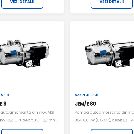
VEZI DETALII
VEZI DETALII
ES-JE
Seria JES-JE
E 8
JEM/E 80
utoamorsanta din inox AISI
Pompa autoamorsanta din inox
 kW (0,8 CP), debit 0,3 – 2,7 m³/h,
304, 0,6 kW (0,8 CP), debit 1,2 – 4
are 230 V monofazat.
alimentare 230 V monofazat.