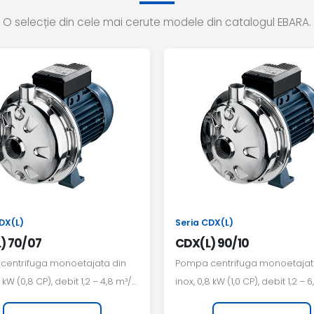
O selecție din cele mai cerute modele din catalogul EBARA.
DX(L)
Seria CDX(L)
) 70/07
CDX(L) 90/10
centrifuga monoetajata din
Pompa centrifuga monoetajat
6 kW (0,8 CP), debit 1,2 – 4,8 m³/h,
inox, 0,8 kW (1,0 CP), debit 1,2 – 6
e de pompare pana la 30 m.
inaltime de pompare pana la 