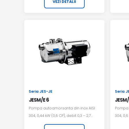
VEZI DETALII
Seria JES-JE
Seria J
JESM/E 6
JESM/
Pompa autoamorsanta din inox AISI
Pompa a
304, 0,44 kW (0,6 CP), debit 0,3 – 2,7
304, 0,6
m³/h, alimentare 230 V monofazat.
aliment