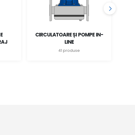
E
CIRCULATOARE ȘI POMPE IN-
GRU
RAJ
LINE
41 produse